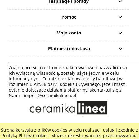
Inspiracje i porady
Pomoc
Moje konto
Płatności i dostawa
______________________________________________________________________
Znajdujące się na stronie znaki towarowe i nazwy firm są
ich wyłączną własnością, zostały użyte jedynie w celu
informacyjnym. Cennik nie stanowi oferty handlowej w
rozumieniu Art.66 par.1 Kodeksu Cywilnego. Jeżeli masz
pytanie dotyczące działania platformy, skontaktuj się z
Nami -
import@ceramikalinea.pl
Strona korzysta z plików cookies w celu realizacji usług i zgodnie z
pokaż pełną wersję strony
Polityką Plików Cookies. Możesz określić warunki przechowywania